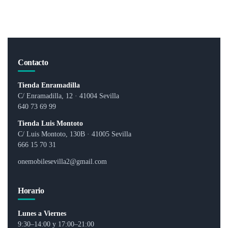
0
o
u
t
o
f
5
Contacto
Tienda Enramadilla
C/ Enramadilla, 12 · 41004 Sevilla
640 73 69 99
Tienda Luis Montoto
C/ Luis Montoto, 130B · 41005 Sevilla
666 15 70 31
onemobilesevilla2@gmail.com
Horario
Lunes a Viernes
9:30–14:00 y 17:00–21:00