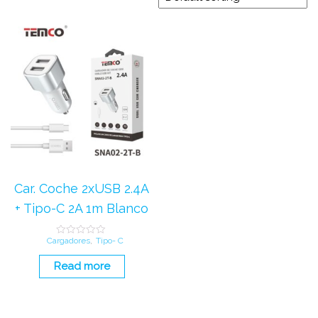
Car. Coche 2xUSB 2.4A
+ Tipo-C 2A 1m Blanco
Cargadores
,
Tipo- C
R
a
t
Read more
e
d
0
o
u
t