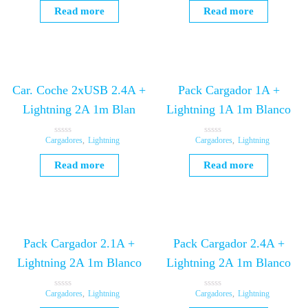
t
t
Read more
Read more
e
e
d
d
0
0
o
o
u
u
t
t
o
o
f
f
5
5
Car. Coche 2xUSB 2.4A +
Pack Cargador 1A +
Lightning 2A 1m Blan
Lightning 1A 1m Blanco
Cargadores
,
Lightning
Cargadores
,
Lightning
R
R
a
a
t
t
Read more
Read more
e
e
d
d
0
0
o
o
u
u
t
t
o
o
f
f
5
5
Pack Cargador 2.1A +
Pack Cargador 2.4A +
Lightning 2A 1m Blanco
Lightning 2A 1m Blanco
Cargadores
,
Lightning
Cargadores
,
Lightning
R
R
a
a