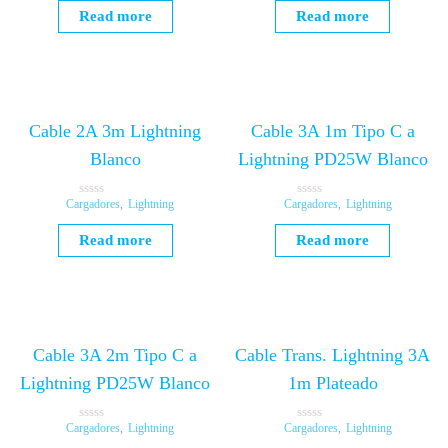
t
t
Read more
Read more
e
e
d
d
0
0
o
o
u
u
t
t
o
o
f
f
5
5
Cable 2A 3m Lightning
Cable 3A 1m Tipo C a
Blanco
Lightning PD25W Blanco
Cargadores
,
Lightning
Cargadores
,
Lightning
R
R
a
a
t
t
Read more
Read more
e
e
d
d
0
0
o
o
u
u
t
t
o
o
f
f
5
5
Cable 3A 2m Tipo C a
Cable Trans. Lightning 3A
Lightning PD25W Blanco
1m Plateado
Cargadores
,
Lightning
Cargadores
,
Lightning
R
R
a
a