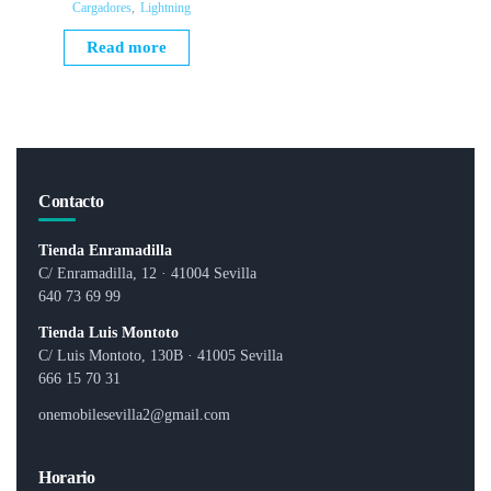
Cargadores
,
Lightning
R
a
t
Read more
e
d
0
o
u
t
o
f
5
Contacto
Tienda Enramadilla
C/ Enramadilla, 12 · 41004 Sevilla
640 73 69 99
Tienda Luis Montoto
C/ Luis Montoto, 130B · 41005 Sevilla
666 15 70 31
onemobilesevilla2@gmail.com
Horario