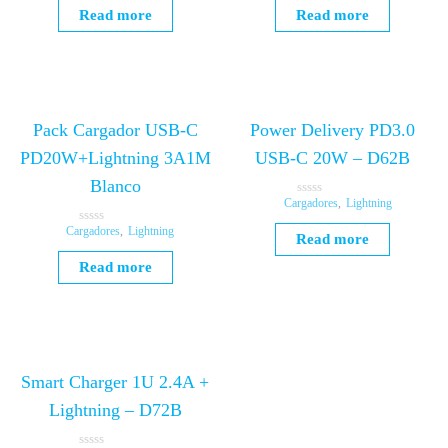
t
t
Read more
Read more
e
e
d
d
0
0
o
o
u
u
t
t
o
o
f
f
5
5
Pack Cargador USB-C
Power Delivery PD3.0
PD20W+Lightning 3A1M
USB-C 20W – D62B
Blanco
Cargadores
,
Lightning
R
a
t
Cargadores
,
Lightning
R
Read more
e
a
d
t
Read more
0
e
o
d
u
0
t
o
o
u
f
t
5
o
f
5
Smart Charger 1U 2.4A +
Lightning – D72B