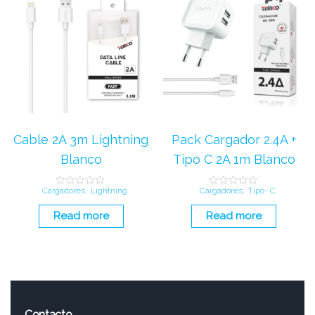
Cable 2A 3m Lightning
Pack Cargador 2.4A +
Blanco
Tipo C 2A 1m Blanco
Cargadores
,
Lightning
Cargadores
,
Tipo- C
R
R
a
a
t
t
Read more
Read more
e
e
d
d
0
0
o
o
u
u
t
t
o
o
f
f
5
5
Contacto