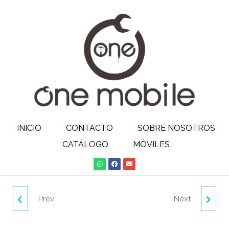
INICIO
CONTACTO
SOBRE NOSOTROS
CATÁLOGO
MÓVILES
Prev
Next
CABLE TRANS. MICRO
CABLE 2A 3M MICRO
USB 5P 3A 1M PLATEADO
USB 5P BLANCO