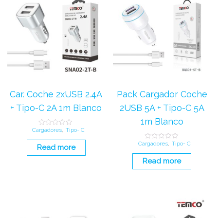
Car. Coche 2xUSB 2.4A
Pack Cargador Coche
+ Tipo-C 2A 1m Blanco
2USB 5A + Tipo-C 5A
1m Blanco
Cargadores
,
Tipo- C
R
a
t
Cargadores
,
Tipo- C
R
Read more
e
a
d
t
Read more
0
e
o
d
u
0
t
o
o
u
f
t
5
o
f
5