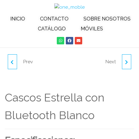
INICIO
CONTACTO
SOBRE NOSOTROS
CATÁLOGO
MÓVILES
Prev
Next
AURICULARES
CASCOS ESTRELLA CON
INTRAUDITIVOS TIPO C
BLUETOOTH NEGRO
MIC EST13 ROJO
Cascos Estrella con
Bluetooth Blanco