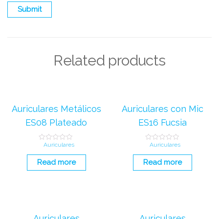
Related products
Auriculares Metálicos
Auriculares con Mic
ES08 Plateado
ES16 Fucsia
Auriculares
Auriculares
R
R
a
a
t
t
Read more
Read more
e
e
d
d
0
0
o
o
u
u
t
t
o
o
f
f
5
5
Auriculares
Auriculares