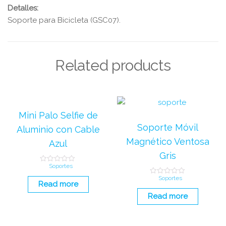
Detalles:
Soporte para Bicicleta (GSC07).
Related products
Mini Palo Selfie de
Soporte Móvil
Aluminio con Cable
Magnético Ventosa
Azul
Gris
Soportes
R
a
Soportes
t
R
Read more
e
a
d
t
Read more
0
e
o
d
u
0
t
o
o
u