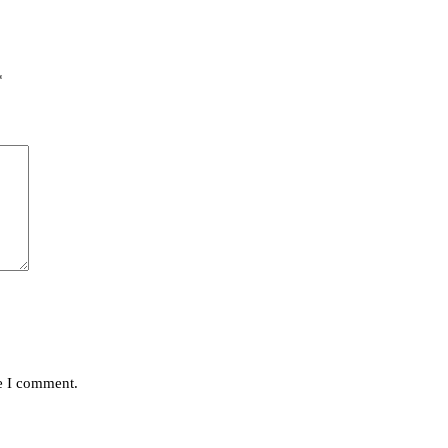
*
me I comment.