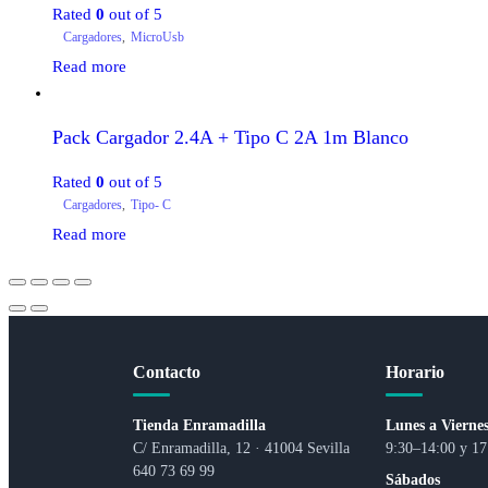
Rated
0
out of 5
Cargadores
,
MicroUsb
Read more
Pack Cargador 2.4A + Tipo C 2A 1m Blanco
Rated
0
out of 5
Cargadores
,
Tipo- C
Read more
Contacto
Horario
Tienda Enramadilla
Lunes a Vierne
C/ Enramadilla, 12 · 41004 Sevilla
9:30–14:00 y 17
640 73 69 99
Sábados