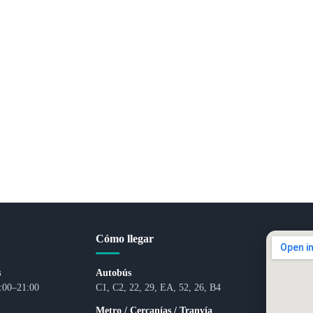
Cómo llegar
s
Autobús
:00–21:00
C1, C2, 22, 29, EA, 52, 26, B4
Metro / Cercanías / Tranvía