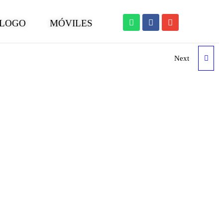
LOGO
MÓVILES
Next
PACK CARGADOR USB-C
PD20W+LIGHTNING 3A1M
BLANCO